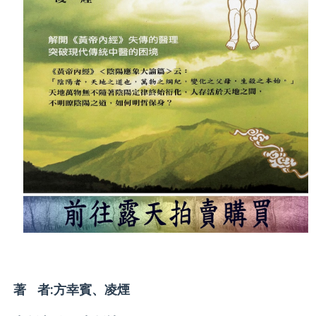
天地學
何謂中醫
「陰陽醫學」之運動傷害
《新版針灸貼療法》序文
神奇的疼痛對應療法
著 者:方幸賓、
凌煙