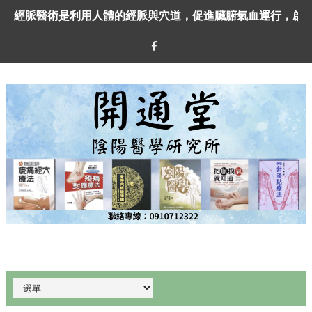
經脈醫術是利用人體的經脈與穴道，促進臟腑氣血運行，啟
方老師離世將近2年，回首來時路，不免心生感傷
任何醫術都不是萬能的
內經所謂「以痛為樞」，並非從痛點（阿是穴）下手治療，
韓國來台的梁校長親自送來他與方老師合作的《疼痛對應療
五臟六腑如何對應十二經《黃帝內經陰陽論》告訴你
《疼痛對應療法》輕鬆解決了脖子落枕的小困擾
〔給人玫瑰，手留餘香〕方老師離開了，但他留下的醫術，
《酸痛經穴療法》，因為原理簡單有效，屬於長銷書
開通堂方幸賓陰陽醫學經脈調理班開課招生