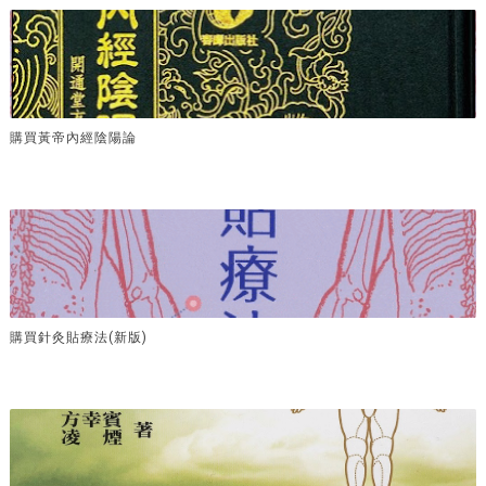
購買黃帝內經陰陽論
購買針灸貼療法(新版)