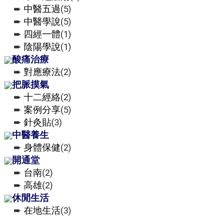
➨
中醫五過
(5)
➨
中醫學說
(5)
➨
四經一體
(1)
➨
陰陽學說
(1)
酸痛治療
➨
對應療法
(2)
把脈摸氣
➨
十二經絡
(2)
➨
案例分享
(5)
➨
針灸貼
(3)
中醫養生
➨
身體保健
(2)
開通堂
➨
台南
(2)
➨
高雄
(2)
休閒生活
➨
在地生活
(3)