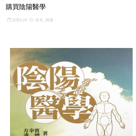
購買陰陽醫學
發現新台灣-開通堂 方幸賓
清晨6:28
基本
,
購書
方老師自2002年出版《酸痛經穴療法》，卻從未被公開肯定
為何要讀《黃帝內經陰陽論》？
【開通堂方幸賓陰陽醫學推廣中心開課訊息】
《陰陽醫學》十四經的功用表裡解說-肺經與大腸經
人生生人
何謂陰陽醫學☯️
開通堂陰陽醫學研究所開班招生訊息
開通堂新家 - 交通資訊